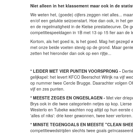
Niet alleen in het klassement maar ook in de stati
We weten het, (goede) cijfers zeggen niet alles... ma
en/of een gelukte seizoenstart. Hoe dan ook, in het ge
en de regelmatigheid in de Kielse prestatiecurve. De get
competitiespeeldagen in 1B met 13 op 15 fier aan de lei
Kortom, als het goed is, is het goed. Mag het gezegd w
met onze beide voeten stevig op de grond. Maar geniete
zetten het hieronder dan ook op een rijtje...
* LEIDER MET VIER PUNTEN VOORSPRONG -
Dertie
gelijkspel: het levert KFCO Beerschot Wilrijk na vijf w
op nummer twee Cercle Brugge. Daarachter volgen OH 
vijf en zes punten.
* MEESTE ZEGES EN ONGESLAGEN -
Met vier driep
Brys ook in die twee categorieën netjes op kop. Lierse
Westerlo en Tubeke wachten nog altijd op hun eerste o
'alles of niks': drie keer gewonnen, twee keer verloren.
* MINSTE TEGENGOALS EN MEESTE "CLEAN SHEE
competitiewedstrijden slechts twee goals geïncasseerd