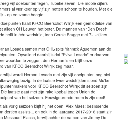
reeg vijf doelpunten tegen, Tubeke zeven. Die mooie cijfers
mers al vier keer op vijf zijn netten schoon te houden. Met die
urlijk - op eenzame hoogte.
 doelpunten haalt KFCO Beerschot Wilrijk een gemiddelde van
doet alleen OH Leuven het beter. De mannen van "Den Dreef"
de helft in één wedstrijd, toen Cercle Brugge met 7-1-cijfers
Hernan Losada samen met OHL-spits Yannick Aguemon aan de
oelpunten. Opvallend daarbij is dat "Eviva Losada" er daarvan
re woorden te zeggen: den Hernan is en blijft onze
rd van KFCO Beerschot Wilrijk zeg maar.
erslijst wordt Hernan Losada met zijn vijf doelpunten nog niet
albeweging bezig. In de laatste twee wedstrijden stond Mo'ke
lpuntenmakers voor KFCO Beerschot Wilrijk dit seizoen zijn
Die laatste gaat met zijn rake kopbal tegen Union de
doelpunt van het seizoen. Eeuwigdurende roem is zijn deel!
t als vorig seizoen blijft hij het doen, Alex Maes: beslissende
 dertien assists... en ook in de jaargang 2017-2018 staat zijn
t duo Messoudi-Placca, terwijl achter de namen van Jimmy De