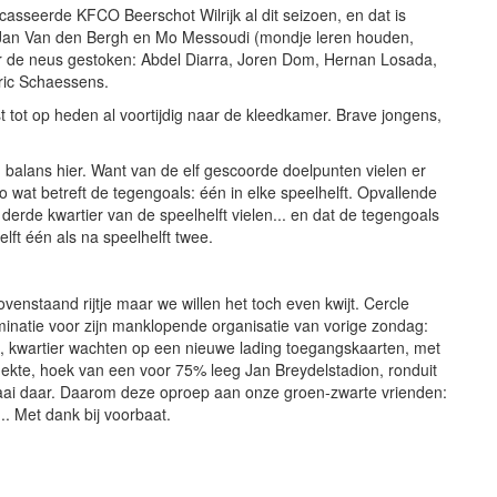
casseerde KFCO Beerschot Wilrijk al dit seizoen, en dat is
jn Jan Van den Bergh en Mo Messoudi (mondje leren houden,
er de neus gestoken: Abdel Diarra, Joren Dom, Hernan Losada,
ric Schaessens.
t op heden al voortijdig naar de kleedkamer. Brave jongens,
n balans hier. Want van de elf gescoorde doelpunten vielen er
to wat betreft de tegengoals: één in elke speelhelft. Opvallende
het derde kwartier van de speelhelft vielen... en dat de tegengoals
elft één als na speelhelft twee.
bovenstaand rijtje maar we willen het toch even kwijt. Cercle
ominatie voor zijn manklopende organisatie van vorige zondag:
, kwartier wachten op een nieuwe lading toegangskaarten, met
dekte, hoek van een voor 75% leeg Jan Breydelstadion, ronduit
 fraai daar. Daarom deze oproep aan onze groen-zwarte vrienden:
.. Met dank bij voorbaat.