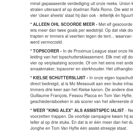
minst gepasseerde verdediging uit onze reeks. Union k
stralen uiteraard af op doelman Rafa Romo. Die wist im
vier 'clean sheets' staat hij dan ook - letterlijk én figu
* ALLEEN OHL SCOORDE MEER -
Met elf gescoorde
iets meer dan twee goals per wedstrijd. Op dat vlak 
trapten er immers al veertien tegen de tent... waarvan 
werd vermorzeld.
* TOPSCORER -
In de Proximus League staat onze 
leiding van het topschuttersklassement. Ellk met vijf d
vier op verplaatsing scoorde. Of om het eens met ande
smaakmaker, topscorer en sterkhouder. Het uithangbo
* KIELSE SCHUTTERSLIJST -
In onze eigen topschutt
direct bedreigd, al is Mo Messoudi aan een leuke inha
immers drie keer aan het Kielse kanon. De andere doe
Guillaume François, Fessou Placca en Tom Van Hyfte. 
geschiedenisboeken in als scorer van het allereerste 
* WEER "KING ALEX" ALS ASSISTSPEC IALIST
- Ne
voorzetten trappen. De voorbije campagne kwam hij aan
teller al op drie stuks. En dat is er één meer dan he
Jonghe en Tom Van Hyfte één assist-streepje staat.