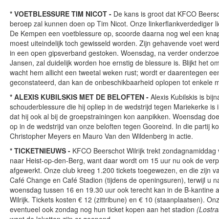
* VOETBLESSURE TIM NICOT -
De kans is groot dat KFCO Beerscho
beroep zal kunnen doen op Tim Nicot. Onze linkerflankverdediger l
De Kempen een voetblessure op, scoorde daarna nog wel een knapp
moest uiteindelijk toch gewisseld worden. Zijn gehavende voet werd
in een open gipsverband gestoken. Woensdag, na verder onderzoek
Jansen, zal duidelijk worden hoe ernstig de blessure is. Blijkt het 
wacht hem allicht een tweetal weken rust; wordt er daarentegen een
geconstateerd, dan kan de onbeschikbaarheid oplopen tot enkele
* ALEXIS KUBILSKIS MET DE BELOFTEN -
Alexis Kubilskis is bi
schouderblessure die hij opliep in de wedstrijd tegen Mariekerke is
dat hij ook al bij de groepstrainingen kon aanpikken. Woensdag doe
op in de wedstrijd van onze beloften tegen Gooreind. In die partij 
Christopher Meyers en Mauro Van den Wildenberg in actie.
* TICKETNIEUWS -
KFCO Beerschot Wilrijk trekt zondagnamiddag 
naar Heist-op-den-Berg, want daar wordt om 15 uur nu ook de verp
afgewerkt. Onze club kreeg 1.200 tickets toegewezen, en die zijn 
Café Change en Café Stadion (tijdens de openingsuren), terwijl u
woensdag tussen 16 en 19.30 uur ook terecht kan in de B-kantine aa
Wilrijk. Tickets kosten € 12 (zittribune) en € 10 (staanplaatsen). O
eventueel ook zondag nog hun ticket kopen aan het stadion
(Lostra